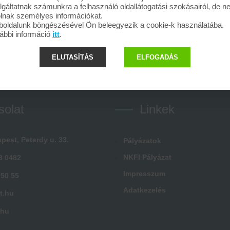
lgáltatnak számunkra a felhasználó oldallátogatási szokásairól, de 
olnak személyes információkat.
oldalunk böngészésével Ön beleegyezik a cookie-k használatába.
ábbi információ
itt
.
ELUTASÍTÁS
ELFOGADÁS
solat
Linkek
pest, Peterdy u. 33.
Pályázatok
NKFI Pályázat
3 0482
Impresszum
 50 55
Adatkezelés
t.hu
.hu