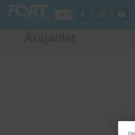
Árajánlat
Old