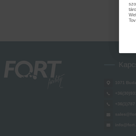
szo
tár
Web
Tov
Kapc
1071 Buda
+36(30)93
+36(1)787
sales@for
info@fort