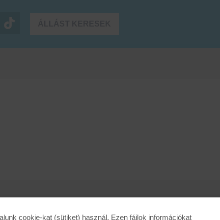
ÁLLÁST KERESEK
alunk cookie-kat (sütiket) használ. Ezen fájlok információkat