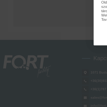
Old
szo
tár
Web
Tov
Kapc
1071 Buda
+36(30)93
+36(1)787
sales@for
info@fort