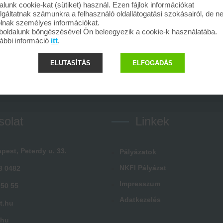
alunk cookie-kat (sütiket) használ. Ezen fájlok információkat
lgáltatnak számunkra a felhasználó oldallátogatási szokásairól, de 
olnak személyes információkat.
oldalunk böngészésével Ön beleegyezik a cookie-k használatába.
ábbi információ
itt
.
ELUTASÍTÁS
ELFOGADÁS
solat
Linkek
pest, Peterdy u. 33.
Pályázatok
NKFI Pályázat
3 0482
Impresszum
 50 55
Adatkezelés
t.hu
.hu