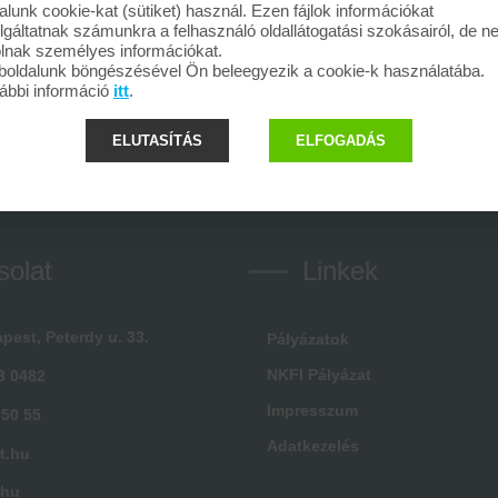
alunk cookie-kat (sütiket) használ. Ezen fájlok információkat
lgáltatnak számunkra a felhasználó oldallátogatási szokásairól, de 
olnak személyes információkat.
oldalunk böngészésével Ön beleegyezik a cookie-k használatába.
ábbi információ
itt
.
ELUTASÍTÁS
ELFOGADÁS
solat
Linkek
pest, Peterdy u. 33.
Pályázatok
NKFI Pályázat
3 0482
Impresszum
 50 55
Adatkezelés
t.hu
.hu