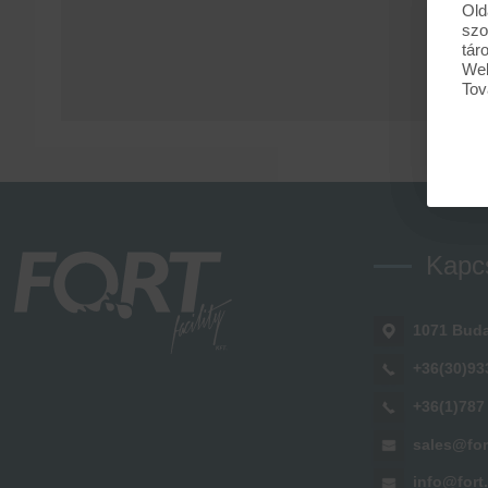
Old
szo
tár
Web
Tov
Kapc
1071 Buda
+36(30)93
+36(1)787
sales@for
info@fort