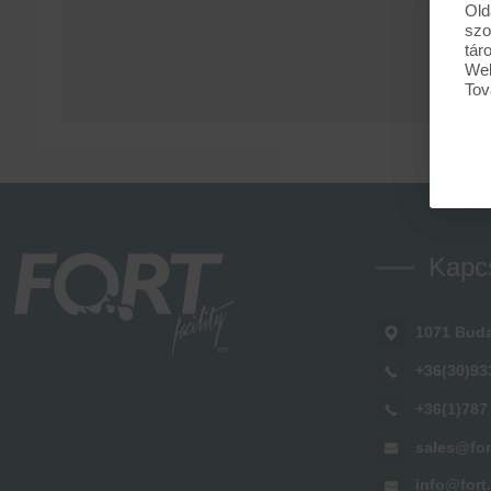
Old
szo
tár
Web
Tov
Kapc
1071 Buda
+36(30)93
+36(1)787
sales@for
info@fort