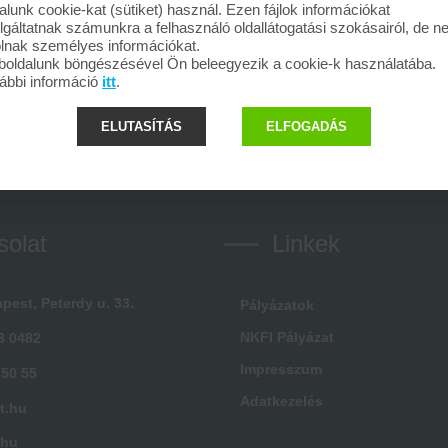
alunk cookie-kat (sütiket) használ. Ezen fájlok információkat
lgáltatnak számunkra a felhasználó oldallátogatási szokásairól, de 
olnak személyes információkat.
oldalunk böngészésével Ön beleegyezik a cookie-k használatába.
ábbi információ
itt
.
ELUTASÍTÁS
ELFOGADÁS
solat
Linkek
pest, Peterdy u. 33.
Pályázatok
NKFI Pályázat
3 0482
Impresszum
 50 55
Adatkezelés
t.hu
.hu