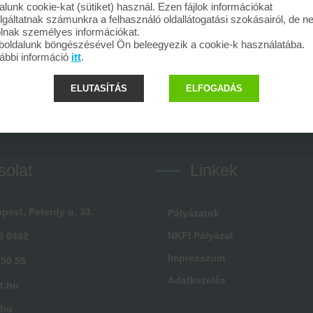
alunk cookie-kat (sütiket) használ. Ezen fájlok információkat
lgáltatnak számunkra a felhasználó oldallátogatási szokásairól, de 
olnak személyes információkat.
oldalunk böngészésével Ön beleegyezik a cookie-k használatába.
ábbi információ
itt
.
ELUTASÍTÁS
ELFOGADÁS
solat
Linkek
pest, Peterdy u. 33.
Pályázatok
NKFI Pályázat
3 0482
Impresszum
 50 55
Adatkezelés
t.hu
.hu