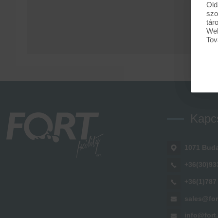
Old
szo
tár
Web
Tov
Kapc
1071 Buda
+36(30)93
+36(1)787
sales@for
info@fort