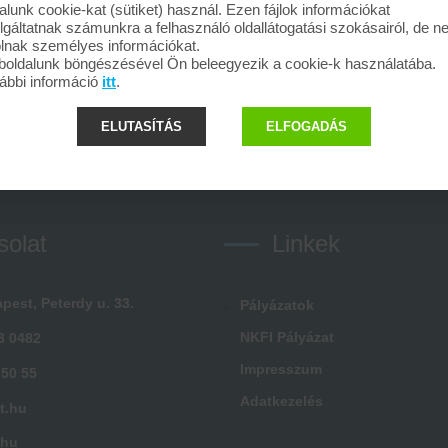
alunk cookie-kat (sütiket) használ. Ezen fájlok információkat
lgáltatnak számunkra a felhasználó oldallátogatási szokásairól, de 
olnak személyes információkat.
oldalunk böngészésével Ön beleegyezik a cookie-k használatába.
ábbi információ
itt
.
ELUTASÍTÁS
ELFOGADÁS
solat
Linkek
pest, Peterdy u. 33.
Pályázatok
NKFI Pályázat
3 0482
Impresszum
 50 55
Adatkezelés
t.hu
.hu