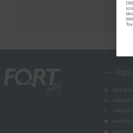
Old
szo
tár
Web
Tov
Kapc
1071 Buda
+36(30)93
+36(1)787
sales@for
info@fort