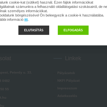
alunk cookie-kat (sütiket) használ. Ezen fájlok információkat
lgáltatnak számunkra a felhasználó oldallátogatási szokásairól, de 
olnak személyes információkat.
oldalunk böngészésével Ön beleegyezik a cookie-k használatába.
ábbi információ
itt
.
ELUTASÍTÁS
ELFOGADÁS
solat
Linkek
pest, Peterdy u. 33.
Pályázatok
NKFI Pályázat
3 0482
Impresszum
 50 55
Adatkezelés
t.hu
.hu