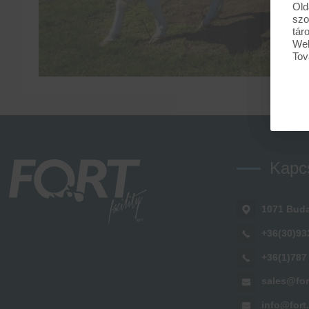
Old
szo
tár
Web
Tov
Kapc
1071 Buda
+36(30)93
+36(1)787
sales@for
info@fort