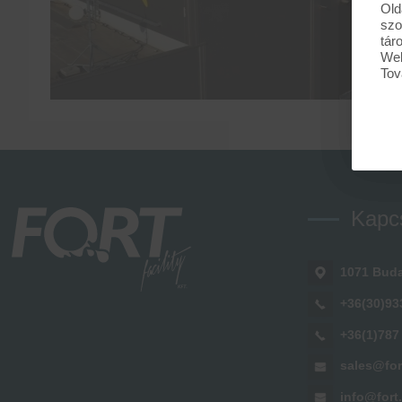
Old
szo
tár
Web
Tov
Kapc
1071 Buda
+36(30)93
+36(1)787
sales@for
info@fort