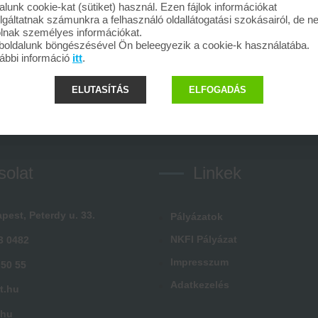
alunk cookie-kat (sütiket) használ. Ezen fájlok információkat
lgáltatnak számunkra a felhasználó oldallátogatási szokásairól, de 
olnak személyes információkat.
oldalunk böngészésével Ön beleegyezik a cookie-k használatába.
ábbi információ
itt
.
ELUTASÍTÁS
ELFOGADÁS
solat
Linkek
pest, Peterdy u. 33.
Pályázatok
NKFI Pályázat
3 0482
Impresszum
 50 55
Adatkezelés
t.hu
.hu