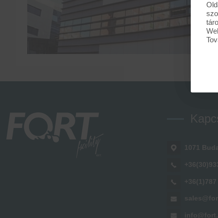
Old
szo
tár
Web
Tov
Kapc
1071 Buda
+36(30)93
+36(1)787
sales@for
info@fort