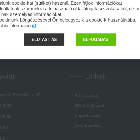
alunk cookie-kat (sütiket) használ. Ezen fájlok információkat
lgáltatnak számunkra a felhasználó oldallátogatási szokásairól, de 
olnak személyes információkat.
oldalunk böngészésével Ön beleegyezik a cookie-k használatába.
ábbi információ
itt
.
ELUTASÍTÁS
ELFOGADÁS
solat
Linkek
pest, Peterdy u. 33.
Pályázatok
NKFI Pályázat
3 0482
Impresszum
 50 55
Adatkezelés
t.hu
.hu