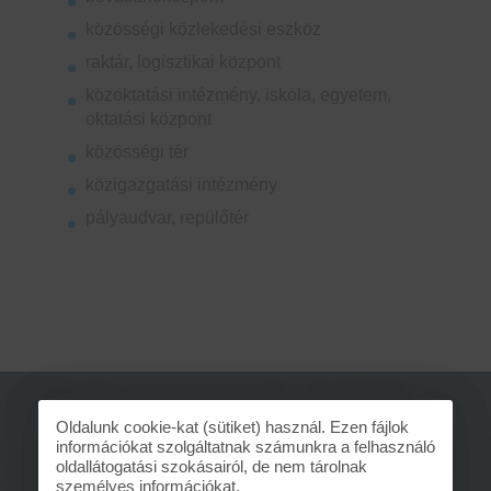
közösségi közlekedési eszköz
raktár, logisztikai központ
közoktatási intézmény, iskola, egyetem,
oktatási központ
közösségi tér
közigazgatási intézmény
pályaudvar, repülőtér
Oldalunk cookie-kat (sütiket) használ. Ezen fájlok
információkat szolgáltatnak számunkra a felhasználó
oldallátogatási szokásairól, de nem tárolnak
Ajánlatkérés online vagy
személyes információkat.