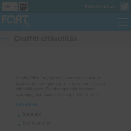
AJÁNLATKÉRÉS:
Graffiti eltávolítás
Az alapfelület anyagához igazodva választunk
tisztítási technológiát a graffiti (oda nem illő rajz)
eltávolításához. Ez lehet speciális oldószer,
szárazjég, szemcseszórás vagy a lézer ereje.
Helyszínek:
irodaház
üzemcsarnok