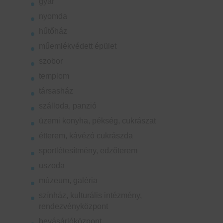
gyár
nyomda
hűtőház
műemlékvédett épület
szobor
templom
társasház
szálloda, panzió
üzemi konyha, pékség, cukrászat
étterem, kávézó cukrászda
sportlétesítmény, edzőterem
uszoda
múzeum, galéria
színház, kulturális intézmény,
rendezvényközpont
bevásárlóközpont