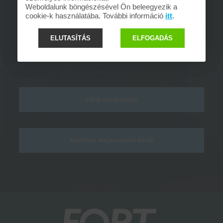
Weboldalunk böngészésével Ön beleegyezik a
telefonon
cookie-k használatába. További információ
itt
.
ELUTASÍTÁS
ELFOGADÁS
Ajánlatkérésre 24 órán belül válaszolunk, a
hívásra azonnal!
Kérje ajánlatunkat
Telefonos megkeresést kérek