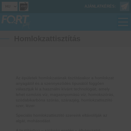
AJÁNLATKÉRÉS:
Homlokzattisztítás
Az épületek homlokzatának tisztításakor a homlokzat
anyagától és a szennyeződés típusától függően
választjuk ki a használni kívánt technológiát, amely
lehet ozmózis víz, magasnyomású víz, homokszórás,
szódabikarbóna szórás, szárazjég, homlokzattisztító
szer, lézer.
Speciális homlokzattisztító szereink eltávolítják az
algát, mohásodást.
A tisztításhoz – szükség esetén – állványzatot,