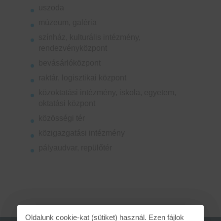
uszoda
múzeum, galéria
színház, kulturális intézmény,
rendezvényközpont
bevásárlóközpont
raktár, logisztikai központ
közoktatási intézmény, iskola, egyetem,
oktatási központ
közösségi tér
közigazgatási intézmény
pályaudvar, repülőtér
Oldalunk cookie-kat (sütiket) használ. Ezen fájlok