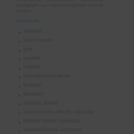
emelőgépet, ipari alpinista segítségét vesszük
igénybe.
Helyszínek:
irodaház
üzemcsarnok
gyár
nyomda
hűtőház
műemlékvédett épület
templom
társasház
szálloda, panzió
üzemi konyha, pékség, cukrászat
étterem, kávézó cukrászda
sportlétesítmény, edzőterem