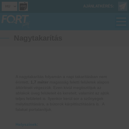
AJÁNLATKÉRÉS:
Nagytakarítás
A nagytakarítás folyamán a napi takarításban nem
érintett,
1,7 méter
magasság feletti felületek alapos
áttörlését végezzük. Ezen kívül megtisztítjuk az
ablakok üveg felületeit és kereteit, valamint az ajtók
teljes felületeit is. Ilyenkor kerül sor a szőnyegek
mélytisztítására, a bútorok kárpittisztítására is. A
falakat portalanítjuk.
Helyszínek: