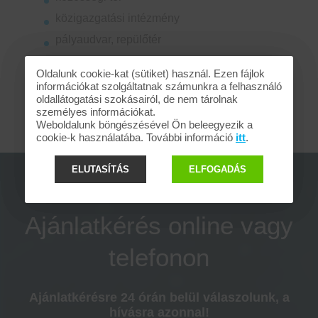
közigazgatási intézmény
pályaudvar, repülőtér
Oldalunk cookie-kat (sütiket) használ. Ezen fájlok
információkat szolgáltatnak számunkra a felhasználó
oldallátogatási szokásairól, de nem tárolnak
személyes információkat.
Weboldalunk böngészésével Ön beleegyezik a
cookie-k használatába. További információ
itt
.
ELUTASÍTÁS
ELFOGADÁS
Ajánlatkérés online vagy
telefonon
Ajánlatkérésre 24 órán belül válaszolunk, a
hívásra azonnal!