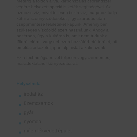
méterig a földön állva, karbonszálas csőrendszer
végére helyezett speciális kefék segítségével. Az
ozmózis víz, mivel teljesen tiszta víz, magához tudja
kötni a szennyeződéseket , így száradás után
cseppmentese felületeket kapunk. Amennyiben
szükséges vízkőoldó szert használunk. Ahogy a
beltérben, úgy a kültéren is, amit nem tudunk a
földről elérni, vagy nehezen hozzáférhető terület, ott
emelőszerkezetet, ipari alpinistát alkalmazunk.
Ez a technológia mivel teljesen vegyszermentes,
maradéktalanul környezetbarát.
Helyszínek:
irodaház
üzemcsarnok
gyár
nyomda
műemlékvédett épület