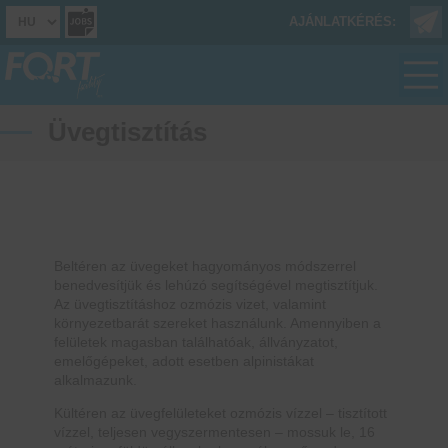
AJÁNLATKÉRÉS:
Üvegtisztítás
Beltéren az üvegeket hagyományos módszerrel
benedvesítjük és lehúzó segítségével megtisztítjuk.
Az üvegtisztításhoz ozmózis vizet, valamint
környezetbarát szereket használunk. Amennyiben a
felületek magasban találhatóak, állványzatot,
emelőgépeket, adott esetben alpinistákat
alkalmazunk.
Kültéren az üvegfelületeket ozmózis vízzel – tisztított
vízzel, teljesen vegyszermentesen – mossuk le, 16