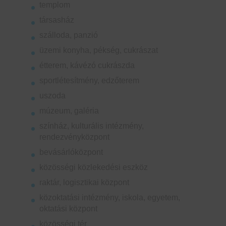
templom
társasház
szálloda, panzió
üzemi konyha, pékség, cukrászat
étterem, kávézó cukrászda
sportlétesítmény, edzőterem
uszoda
múzeum, galéria
színház, kulturális intézmény,
rendezvényközpont
bevásárlóközpont
közösségi közlekedési eszköz
raktár, logisztikai központ
közoktatási intézmény, iskola, egyetem,
oktatási központ
közösségi tér