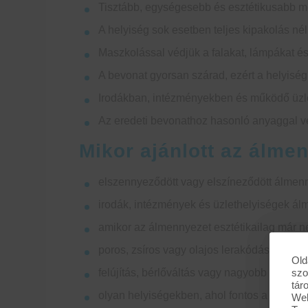
Tisztább, egységesebb és esztétikusabb m
A helyiség sok esetben teljes kipakolás nélk
Maszkolással védjük a falakat, lámpákat és
A bevonat gyorsan szárad, ezért a helyiség
Irodákban, intézményekben és működő üzlet
Az eredeti bevonathoz hasonló anyaggal v
Mikor ajánlott az álmen
elszennyeződött vagy elszíneződött álmenn
irodák, intézmények és üzlethelyiségek á
amikor az álmennyezet esztétikailag már ne
poros, zsíros vagy olajos lerakódások eltáv
Old
szo
felújítás, bérlőváltás vagy nagyobb karbanta
tár
olyan helyiségekben, ahol fontos a gyors s
Web