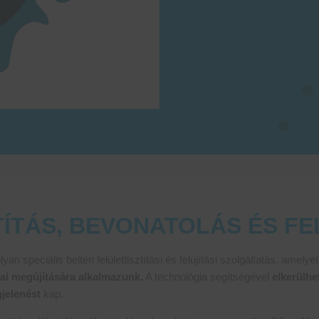
ÍTÁS, BEVONATOLÁS ÉS FE
an speciális beltéri felülettisztítási és felújítási szolgáltatás, amelye
ikai megújítására alkalmazunk.
A technológia segítségével
elkerülhe
jelenést
kap.