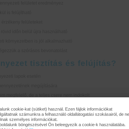
ennyezeti felületet eredményez
ül is felújítható
 érzékeny felületeket
 rövid időn belül újra használható
i környezetben is jól alkalmazható
égezzük a szórásos bevonatolást
nyezet tisztítás és felújítás?
yezeti lapok esetén
lmennyezetének megújítására
m megfelelő, de a teljes csere nem indokolt
olítására
alunk cookie-kat (sütiket) használ. Ezen fájlok információkat
lgáltatnak számunkra a felhasználó oldallátogatási szokásairól, de 
rtás előtt
olnak személyes információkat.
záradás és a rövid kiesési idő
oldalunk böngészésével Ön beleegyezik a cookie-k használatába.