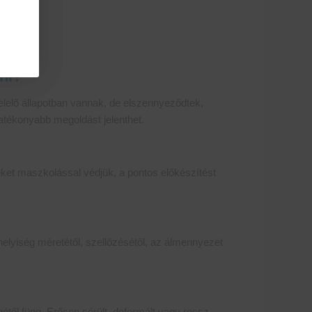
ni?
elelő állapotban vannak, de elszennyeződtek,
hatékonyabb megoldást jelenthet.
eket maszkolással védjük, a pontos előkészítést
 helyiség méretétől, szellőzésétől, az álmennyezet
étől függ. Erősen sérült, deformált vagy rossz