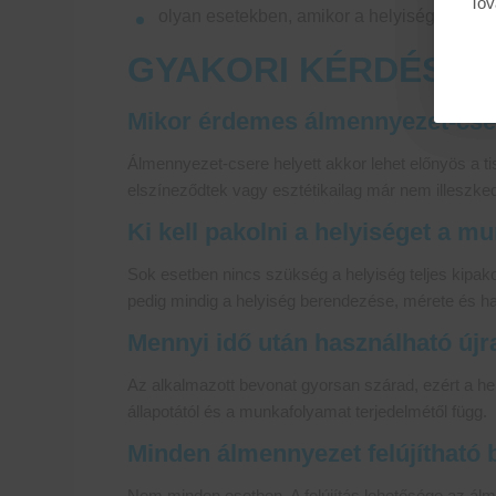
Tov
olyan esetekben, amikor a helyiség teljes
GYAKORI KÉRDÉSEK
Mikor érdemes álmennyezet-csere
Álmennyezet-csere helyett akkor lehet előnyös a t
elszíneződtek vagy esztétikailag már nem illeszked
Ki kell pakolni a helyiséget a m
Sok esetben nincs szükség a helyiség teljes kipako
pedig mindig a helyiség berendezése, mérete és h
Mennyi idő után használható újr
Az alkalmazott bevonat gyorsan szárad, ezért a hely
állapotától és a munkafolyamat terjedelmétől függ.
Minden álmennyezet felújítható 
Nem minden esetben. A felújítás lehetősége az álme