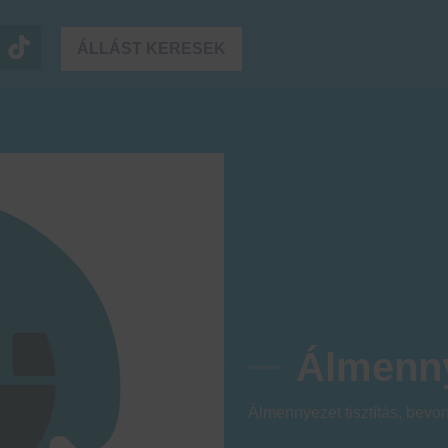
ÁLLÁST KERESEK
Álmenny
Álmennyezet tisztítás, bevon