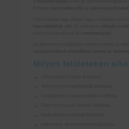
A
munkafolyamat
során az álmennyezeti lapokat 
felületek
maszkolása után
az
álmennyezeti lapok
A technológia nagy előnye, hogy a helyiség sok e
használhatóvá
válik. Ez különösen
előnyös irodá
kisebb fennakadással járó
munkavégzés.
Az álmennyezet felújítását minden esetben az adott
szennyeződések eltávolítása, hanem az álmennye
Milyen felületeken alka
Álmennyezeti lapok felújítása
Álmennyezeti tartóbordák tisztítása
Lámpatestek környezetének tisztítása
Fém mennyezeti elemek tisztítása
Irodai álmennyezetek felújítása
Intézményi álmennyezetek tisztítása