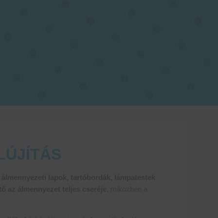
LÚJÍTÁS
t
álmennyezeti lapok, tartóbordák, lámpatestek
tő az álmennyezet teljes cseréje
, miközben a