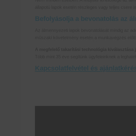
állapotú lapok esetén részleges vagy teljes csere is
Befolyásolja a bevonatolás az á
Az álmennyezeti lapok bevonatolását mindig az adot
műszaki követelmény esetén a munkavégzés előtt k
A megfelelő takarítási technológia kiválasztása
Több mint 35 éve segítünk ügyfeleinknek a leghatéko
Kapcsolatfelvétel és ajánlatkéré