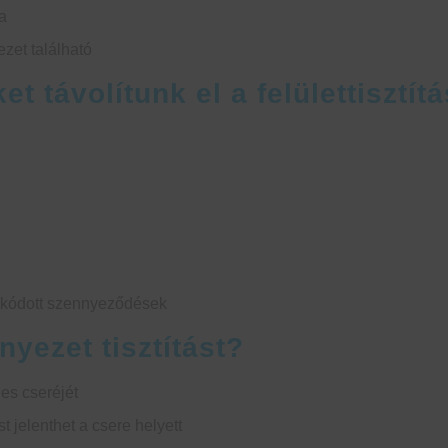
a
zet található
 távolítunk el a felülettisztít
akódott szennyeződések
nyezet tisztítást?
jes cseréjét
jelenthet a csere helyett