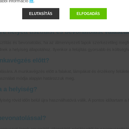
ábbi információ
itt
.
 kipakolása nehezen megoldható
ELUTASÍTÁS
ELFOGADÁS
 helyett tisztítást és bevonatolást választa
isztítás és bevonatolás, ha az álmennyezeti lapok szerkezetileg megf
nek a helyiség állapotához. Ilyenkor a felújítás gyorsabb és költség
unkavégzés előtt?
lására. A munkavégzés előtt a falakat, lámpákat és érzékeny felület
asználati módja alapján határozzuk meg.
a a helyiség?
iség rövid időn belül újra használhatóvá válik. A pontos időtartam a
bevonatolással?
nnyezeti lapok anyagától, állapotától, sérüléseitől és szennyezettség