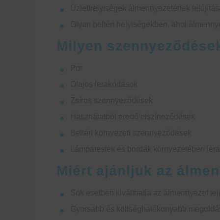
Üzlethelyiségek álmennyezetének felújítás
Olyan beltéri helyiségekben, ahol álmennye
Milyen szennyeződéseket
Por
Olajos lerakódások
Zsíros szennyeződések
Használatból eredő elszíneződések
Beltéri környezeti szennyeződések
Lámpatestek és bordák környezetében ler
Miért ajánljuk az álmen
Sok esetben kiválthatja az álmennyezet tel
Gyorsabb és költséghatékonyabb megoldást 