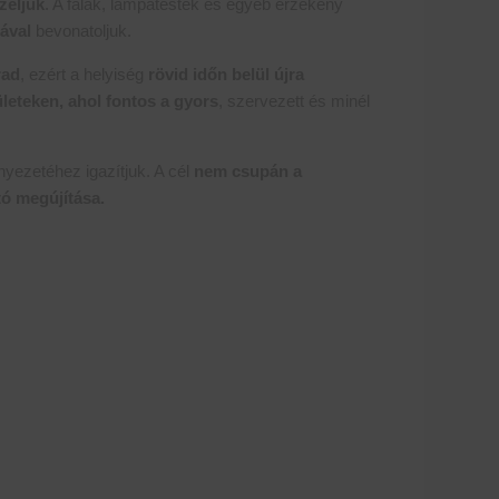
zeljük
. A falak, lámpatestek és egyéb érzékeny
ával
bevonatoljuk.
rad
, ezért a helyiség
rövid időn belül újra
eteken, ahol fontos a gyors
, szervezett és minél
nyezetéhez igazítjuk. A cél
nem csupán a
tó megújítása.