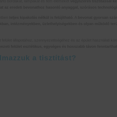
tartó bordákat, lámpákat és fém elemeket
vegyszeres tisztítással ke
at az eredeti bevonathoz hasonló anyaggal, szórásos technológi
setben
teljes kipakolás nélkül is felújítható
. A
bevonat gyorsan szá
kban, intézményekben, üzlethelyiségekben és olyan működő terül
 felület állapotához, szennyezettségéhez és az épület használati kör
zeti felület esztétikus, egységes és hosszabb távon fenntartha
lmazzuk a tisztítást?