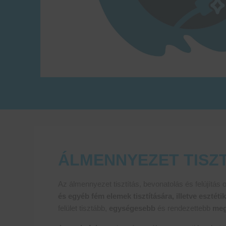
ÁLMENNYEZET TISZT
Az álmennyezet tisztítás, bevonatolás és felújítás oly
és egyéb fém elemek tisztítására, illetve esztét
felület tisztább,
egységesebb
és rendezettebb
meg