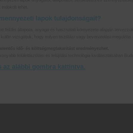
 indokolt lehet.
lmennyezeti lapok tulajdonságait?
t felület állapota, anyaga és használati környezete alapján tervezz
ülön vizsgáljuk, hogy milyen tisztítási vagy bevonatolási megoldás
 jelentős idő- és költségmegtakarítást eredményezhet.
nyabb felülettisztítási és felújítási technológia kiválasztásában Bu
s az alábbi gombra kattintva.