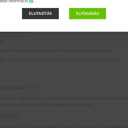
ábbi információ
itt
.
ztítására
ELUTASÍTÁS
ELFOGADÁS
kolatainak tisztítására
ltávolítására
ára
ületen alkalmazható tisztítási technológiára van szükség
én, ahol magasabb nyomástartomány alkalmazása indokolt
snyomású víz?
 anyagához, állapotához és a szennyeződés típusához igazítjuk. A m
zben törekszünk a felület épségének megőrzésére.
ítására?
azzuk térkő, viacolor, járda és terasz tisztítására. A technológia hat