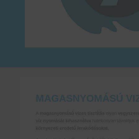
MAGASNYOMÁSÚ VIZ
A
magasnyomású vizes tisztítás
olyan
vegyszer
víz nyomását kihasználva
hatékonyan távolítjuk el
környezeti eredetű lerakódásokat.