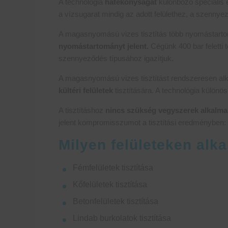
A technológia
hatékonyságát
különböző speciális
a vízsugarat mindig az adott felülethez, a szennyez
A magasnyomású vizes tisztítás több nyomástarto
nyomástartományt jelent.
Cégünk 400 bar feletti 
szennyeződés típusához igazítjuk.
A magasnyomású vizes tisztítást rendszeresen a
kültéri felületek
tisztítására. A technológia különö
A tisztításhoz
nincs szükség vegyszerek alkalm
jelent kompromisszumot a tisztítási eredményben: 
Milyen felületeken al
Fémfelületek tisztítása
Kőfelületek tisztítása
Betonfelületek tisztítása
Lindab burkolatok tisztítása