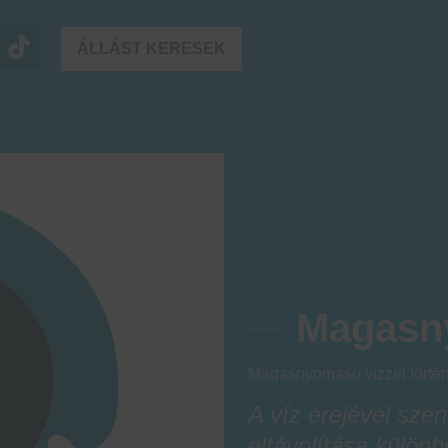
ÁLLÁST KERESEK
Magasn
Magasnyomású vízzel történő
A víz erejével sz
eltávolítása különb