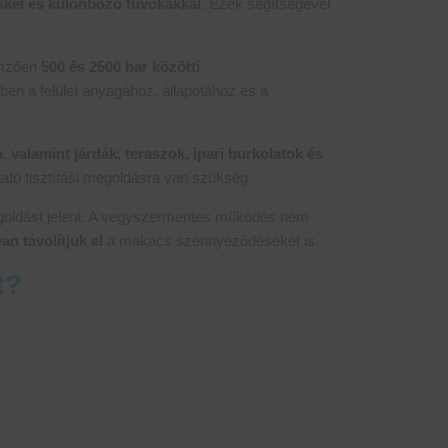
kkel és különböző fúvókákkal.
Ezek segítségével
emzően
500 és 2500 bar közötti
en a felület anyagához, állapotához és a
n, valamint járdák, teraszok, ipari burkolatok és
ató tisztítási megoldásra van szükség.
egoldást jelent. A vegyszermentes működés nem
an távolítjuk el
a makacs szennyeződéseket is.
t?