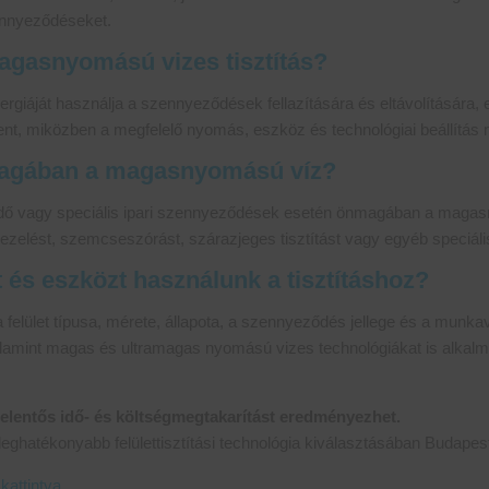
ennyeződéseket.
agasnyomású vizes tisztítás?
nergiáját használja a szennyeződések fellazítására és eltávolításár
t, miközben a megfelelő nyomás, eszköz és technológiai beállítás mel
magában a magasnyomású víz?
ődő vagy speciális ipari szennyeződések esetén önmagában a magas
ezelést, szemcseszórást, szárazjeges tisztítást vagy egyéb speciális
 és eszközt használunk a tisztításhoz?
elület típusa, mérete, állapota, a szennyeződés jellege és a munkav
valamint magas és ultramagas nyomású vizes technológiákat is alkal
 jelentős idő- és költségmegtakarítást eredményezhet.
a leghatékonyabb felülettisztítási technológia kiválasztásában Budape
kattintva.