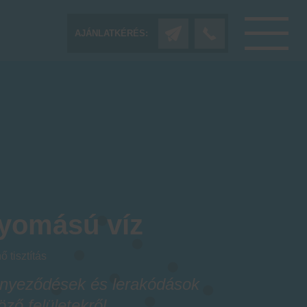
AJÁNLATKÉRÉS:
yomású víz
 tisztítás
ennyeződések és lerakódások
öző felületekről