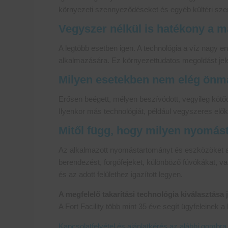
környezeti szennyeződéseket és egyéb kültéri sz
Vegyszer nélkül is hatékony a m
A legtöbb esetben igen. A technológia a víz nagy e
alkalmazására. Ez környezettudatos megoldást jelen
Milyen esetekben nem elég ön
Erősen beégett, mélyen beszívódott, vegyileg köt
Ilyenkor más technológiát, például vegyszeres elők
Mitől függ, hogy milyen nyomást
Az alkalmazott nyomástartományt és eszközöket a f
berendezést, forgófejeket, különböző fúvókákat, 
és az adott felülethez igazított legyen.
A megfelelő takarítási technológia kiválasztása
A Fort Facility több mint 35 éve segít ügyfeleinek 
Kapcsolatfelvétel és ajánlatkérés az alábbi gombra 