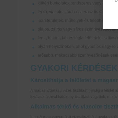
Tov
kültéri burkolatok rendszeres vagy eseti tis
térkő, viacolor, járda és terasz tisztítására
ipari területek, műhelyek és telephelyek bur
olajos, zsíros vagy sáros szennyeződések e
fém-, beton-, kő- és tégla felületek tisztítás
olyan helyszíneken, ahol gyors és nagy fel
erősebb, makacsabb szennyeződések eset
GYAKORI KÉRDÉSEK
Károsíthatja a felületet a maga
A magasnyomású vizes tisztítást mindig a felület
kiválasztásával hatékony tisztítást végzünk, mikö
Alkalmas térkő és viacolor tiszt
Igen. A magasnyomású vizes tisztítást gyakran alkalm