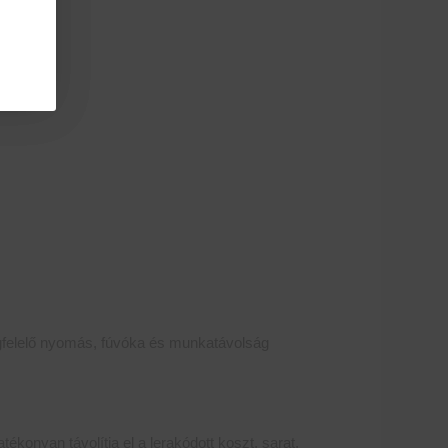
egfelelő nyomás, fúvóka és munkatávolság
ékonyan távolítja el a lerakódott koszt, sarat,