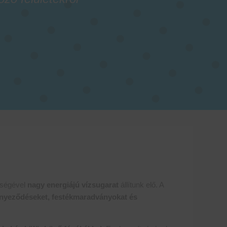
ítségével
nagy energiájú vízsugarat
állítunk elő. A
ennyeződéseket, festékmaradványokat és