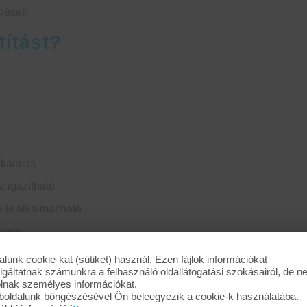
ődések
títást?
alkalmas
z igazítható
 is alkalmazható
ékony
 alkalmas
alunk cookie-kat (sütiket) használ. Ezen fájlok információkat
lgáltatnak számunkra a felhasználó oldallátogatási szokásairól, de 
nyomású vizes tisztítás?
olnak személyes információkat.
oldalunk böngészésével Ön beleegyezik a cookie-k használatába.