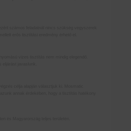
a, ezért számos feladatnál nincs szükség vegyszerek
lett erős tisztítási eredmény érhető el.
nyomású vizes tisztítás nem mindig elegendő.
 eljárást javaslunk.
égzés célja alapján választjuk ki. Mosmatic
mazunk annak érdekében, hogy a tisztítás hatékony
sten és Magyarország teljes területén.