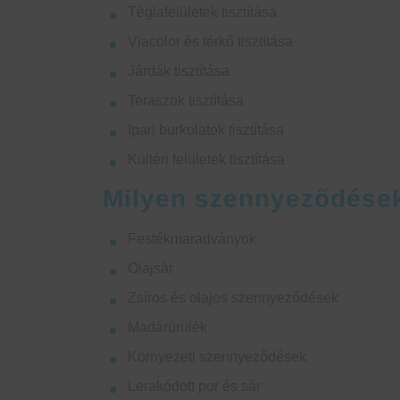
Téglafelületek tisztítása
Viacolor és térkő tisztítása
Járdák tisztítása
Teraszok tisztítása
Ipari burkolatok tisztítása
Kültéri felületek tisztítása
Milyen szennyeződéseke
Festékmaradványok
Olajsár
Zsíros és olajos szennyeződések
Madárürülék
Környezeti szennyeződések
Lerakódott por és sár