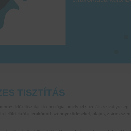
ES TISZTÍTÁS
mentes
felülettisztítási technológia, amelynél speciális szivattyú seg
 a felületekről a
lerakódott szennyeződéseket, olajos, zsíros sz