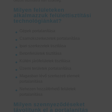
célzott tisztításra van szükség.
Milyen felületeken
alkalmazzuk felülettisztítási
technológiánkat?
Gépek portalanítása
Csarnokszerkezetek portalanítása
Ipari szerkezetek tisztítása
Betonfelületek tisztítása
Kültéri járófelületek tisztítása
Üzemi területek portalanítása
Magasban lévő szerkezeti elemek
portalanítása
Nehezen hozzáférhető felületek
portalanítása
Milyen szennyeződéseket
távolítunk el a portalanítás