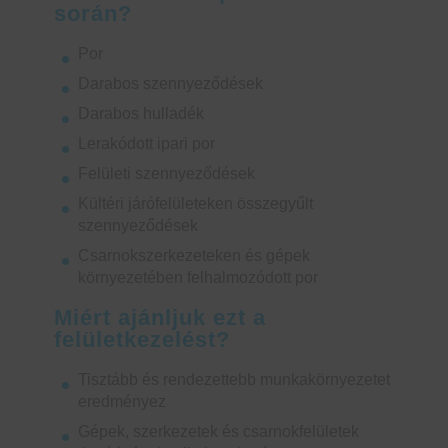
során?
Por
Darabos szennyeződések
Darabos hulladék
Lerakódott ipari por
Felületi szennyeződések
Kültéri járófelületeken összegyűlt
szennyeződések
Csarnokszerkezeteken és gépek
környezetében felhalmozódott por
Miért ajánljuk ezt a
felületkezelést?
Tisztább és rendezettebb munkakörnyezetet
eredményez
Gépek, szerkezetek és csarnokfelületek