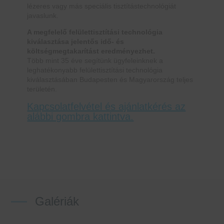
lézeres vagy más speciális tisztítástechnológiát
javaslunk.
A megfelelő felülettisztítási technológia
kiválasztása jelentős idő- és
költségmegtakarítást eredményezhet.
Több mint 35 éve segítünk ügyfeleinknek a
leghatékonyabb felülettisztítási technológia
kiválasztásában Budapesten és Magyarország teljes
területén.
Kapcsolatfelvétel és ajánlatkérés az
alábbi gombra kattintva.
Galériák