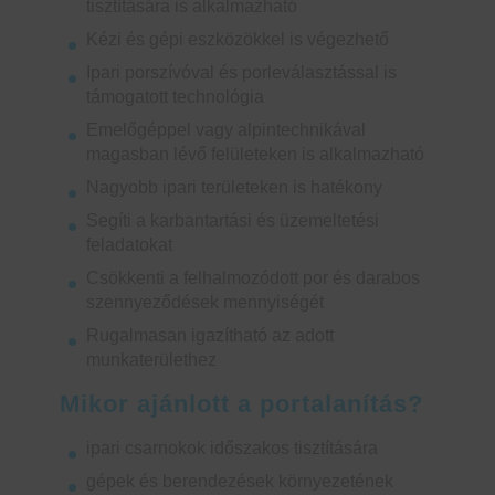
tisztítására is alkalmazható
Kézi és gépi eszközökkel is végezhető
Ipari porszívóval és porleválasztással is
támogatott technológia
Emelőgéppel vagy alpintechnikával
magasban lévő felületeken is alkalmazható
Nagyobb ipari területeken is hatékony
Segíti a karbantartási és üzemeltetési
feladatokat
Csökkenti a felhalmozódott por és darabos
szennyeződések mennyiségét
Rugalmasan igazítható az adott
munkaterülethez
Mikor ajánlott a portalanítás?
ipari csarnokok időszakos tisztítására
gépek és berendezések környezetének