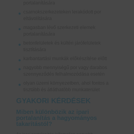
portalanítására
csarnokszerkezeteken lerakódott por
eltávolítására
magasban lévő szerkezeti elemek
portalanítására
betonfelületek és kültéri járófelületek
tisztítására
karbantartási munkák előkészítése előtt
nagyobb mennyiségű por vagy darabos
szennyeződés felhalmozódása esetén
olyan üzemi környezetben, ahol fontos a
tisztább és átláthatóbb munkaterület
GYAKORI KÉRDÉSEK
Miben különbözik az ipari
portalanítás a hagyományos
takarítástól?