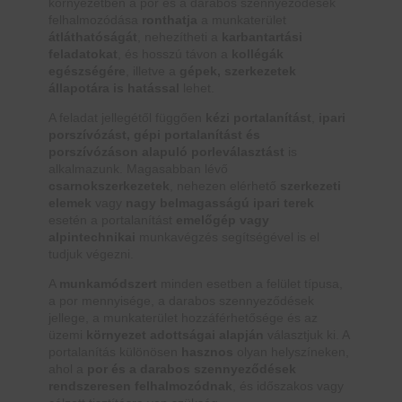
környezetben a por és a darabos szennyeződések
felhalmozódása
ronthatja
a munkaterület
átláthatóságát
, nehezítheti a
karbantartási
feladatokat
, és hosszú távon a
kollégák
egészségére
, illetve a
gépek, szerkezetek
állapotára is hatással
lehet.
A feladat jellegétől függően
kézi portalanítást
,
ipari
porszívózást, gépi portalanítást és
porszívózáson alapuló porleválasztást
is
alkalmazunk. Magasabban lévő
csarnokszerkezetek
, nehezen elérhető
szerkezeti
elemek
vagy
nagy belmagasságú ipari terek
esetén a portalanítást
emelőgép vagy
alpintechnikai
munkavégzés segítségével is el
tudjuk végezni.
A
munkamódszert
minden esetben a felület típusa,
a por mennyisége, a darabos szennyeződések
jellege, a munkaterület hozzáférhetősége és az
üzemi
környezet adottságai alapján
választjuk ki. A
portalanítás különösen
hasznos
olyan helyszíneken,
ahol a
por és a darabos szennyeződések
rendszeresen felhalmozódnak
, és időszakos vagy