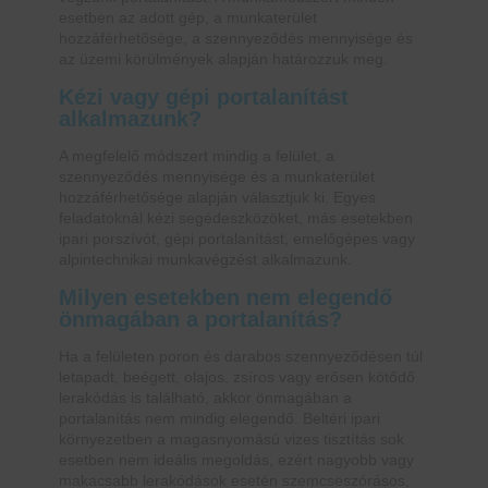
esetben az adott gép, a munkaterület
hozzáférhetősége, a szennyeződés mennyisége és
az üzemi körülmények alapján határozzuk meg.
Kézi vagy gépi portalanítást
alkalmazunk?
A megfelelő módszert mindig a felület, a
szennyeződés mennyisége és a munkaterület
hozzáférhetősége alapján választjuk ki. Egyes
feladatoknál kézi segédeszközöket, más esetekben
ipari porszívót, gépi portalanítást, emelőgépes vagy
alpintechnikai munkavégzést alkalmazunk.
Milyen esetekben nem elegendő
önmagában a portalanítás?
Ha a felületen poron és darabos szennyeződésen túl
letapadt, beégett, olajos, zsíros vagy erősen kötődő
lerakódás is található, akkor önmagában a
portalanítás nem mindig elegendő. Beltéri ipari
környezetben a magasnyomású vizes tisztítás sok
esetben nem ideális megoldás, ezért nagyobb vagy
makacsabb lerakódások esetén szemcseszórásos,