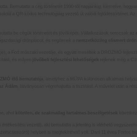
artotta. Bemutatta a cég történetét 1990-től napjainkig, kiemelve, hog
októl a QR-kódos technológiáig vezető út valódi fejlődéstörténet. Az
utatta be cégük történetét és jövőképét. Vállalkozásuk nemcsak az
ezőgazdasági drónpiacot, és segítenek a
nemzetközileg elismert drón
rje), a Fort műszaki vezetője, és együtt meséltek a DROZMÓ fejleszt
ítást, és milyen
jövőbeli fejlesztési lehetőségek
rejlenek még a C1
MÓ élő bemutatója
, amelyhez a MÜPA különösen alkalmas helyszí
sz Ádám
, látványosan végrehajtotta a tisztítást. A művelet után a 
be, ahol
kötetlen, de szakmailag tartalmas beszélgetések
következ
s értékesítési vezető), aki bemutatta a jelenleg is elérhető vegyszerme
t szemcseszóró) helyben is megtekinthető volt. Dani 11 éves Fortos ta