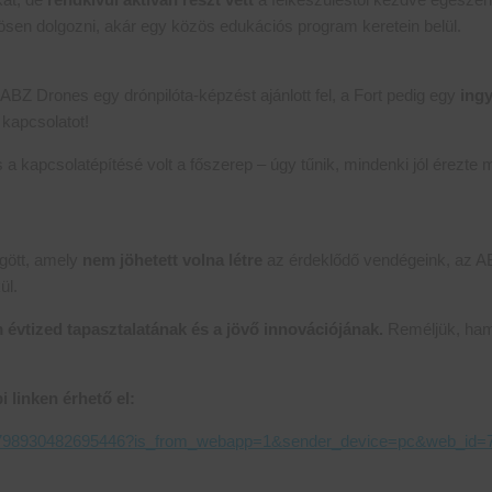
sen dolgozni, akár egy közös edukációs program keretein belül.
ABZ Drones egy drónpilóta-képzést ajánlott fel, a Fort pedig egy
ing
a kapcsolatot!
 kapcsolatépítésé volt a főszerep – úgy tűnik, mindenki jól érezte 
gött, amely
nem jöhetett volna létre
az érdeklődő vendégeink, az AB
ül.
 évtized tapasztalatának és a jövő innovációjának.
Reméljük, hama
i linken érhető el:
eo/7518798930482695446?is_from_webapp=1&sender_device=pc&web_i