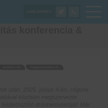
AJÁNLATKÉRÉS:
tás konferencia &
ozmózis víz
magasnyomású víz
ek után, 2025. június 4-én, cégünk
patával közösen megszervezte
felülettisztító drónbemutatóját! Már