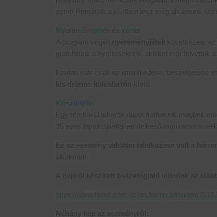
ezért! Reméljük a jövőben lesz még alkamunk közö
Nyereményjáték és zárás
A program végén
nyereményjáték
következett: az 
gratulálunk a nyerteseknek, akikkel már felvettük 
Ezután már csak az ismerkedésé, beszélgetésé és a
kis drónos kulcstartón
kívül.
Köszönjük!
Egy rendkívül sikeres napot tudhatunk magunk mö
35 éves tapasztalattal rendelkező munkatársai nélk
Ez az esemény valóban találkozása volt a három
alkalmon!
A napról készített összefoglaló videónk az alább
https://www.tiktok.com/@fort.facility.kft/vid
Néhány kép az eseményről: