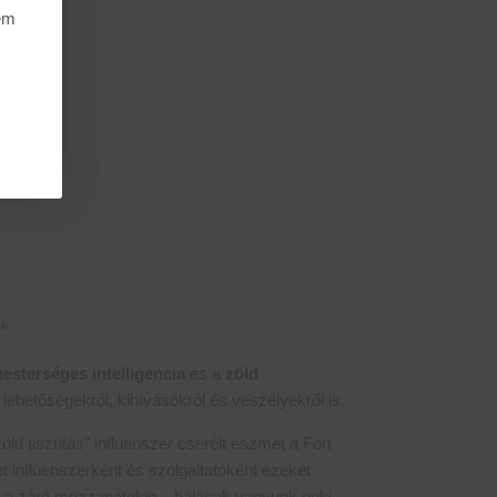
nem
ák
esterséges intelligencia
és a
zöld
i lehetőségekről, kihívásokról és veszélyekről is.
ld tisztítás” influenszer cserélt eszmét a Fort
t influenszerként és szolgáltatóként ezeket
 a záró mozzanatokig – hálásak vagyunk neki