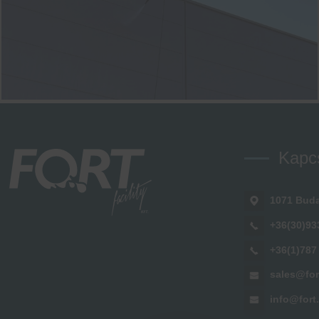
Kapc
1071 Buda
+36(30)93
+36(1)787
sales@for
info@fort