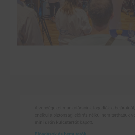
A vendégeket munkatársaink fogadták a bejáratnál, 
enélkül a biztonsági előírás nélkül nem tarthattuk
mini drón kulcstartót
kapott.
Előadások és bemutatók