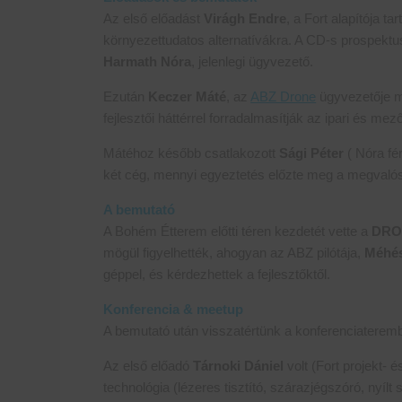
Az első előadást
Virágh Endre
, a Fort alapítója t
környezettudatos alternatívákra. A CD-s prospektus
Harmath Nóra
, jelenlegi ügyvezető.
Ezután
Keczer Máté
, az
ABZ Drone
ügyvezetője m
fejlesztői háttérrel forradalmasítják az ipari és m
Mátéhoz később csatlakozott
Sági Péter
( Nóra fé
két cég, mennyi egyeztetés előzte meg a megvalós
A bemutató
A Bohém Étterem előtti téren kezdetét vette a
DROZ
mögül figyelhették, ahogyan az ABZ pilótája,
Méhé
géppel, és kérdezhettek a fejlesztőktől.
Konferencia & meetup
A bemutató után visszatértünk a konferenciaterem
Az első előadó
Tárnoki Dániel
volt (Fort projekt- é
technológia (lézeres tisztító, szárazjégszóró, nyíl