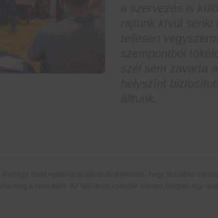
a szervezés is kül
rajtunk kívül senk
teljesen vegyszerm
szempontból tökéle
szél sem zavarta 
helyszínt biztosít
álltunk.
ahol egy rövid nyilatkozat aláírásával jelezték, hogy tisztában vann
 volna meg a bemutatót. Az aláírásért cserébe minden látogató egy ú