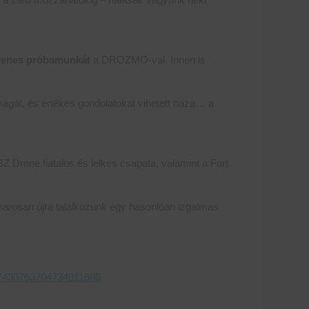
yenes próbamunkát
a DROZMÓ-val. Innen is
magát, és értékes gondolatokat vihetett haza… a
Z Drone fiatalos és lelkes csapata, valamint a Fort
rosan újra találkozunk egy hasonlóan izgalmas
d=7430763704734811680