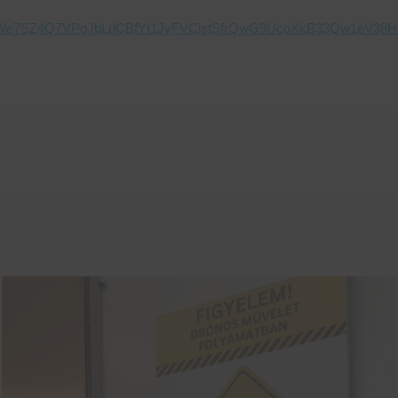
s/pfbid0We7SZ4Q7VPqJbLdCBfYt1JyFVCistSfrQwG9UcoXkB33Qw1eV3