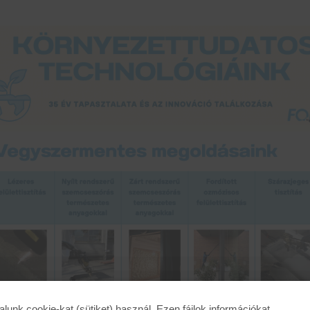
alunk cookie-kat (sütiket) használ. Ezen fájlok információkat