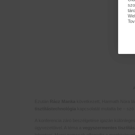
szo
tár
Web
Tov
A
Ezután
Rácz Manka
következett, Harmath Nóra lá
tisztítástechnológia
kapcsolatát mutatta be – szó vo
A konferencia záró beszélgetése igazán különleges
ügyvezetőivel. A téma a
vegy­szer­mentes tisztítás
lebontani. Marci nemcsak elfogadta a meghívásun