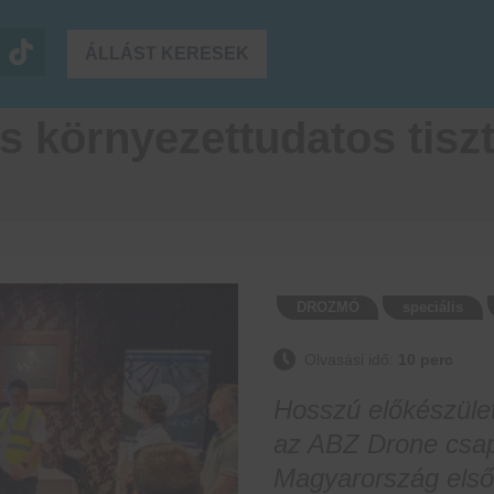
ÁLLÁST KERESEK
környezettudatos tisztí
DROZMÓ
speciális
Olvasási idő:
10 perc
Hosszú előkészület
az ABZ Drone csa
Magyarország első 