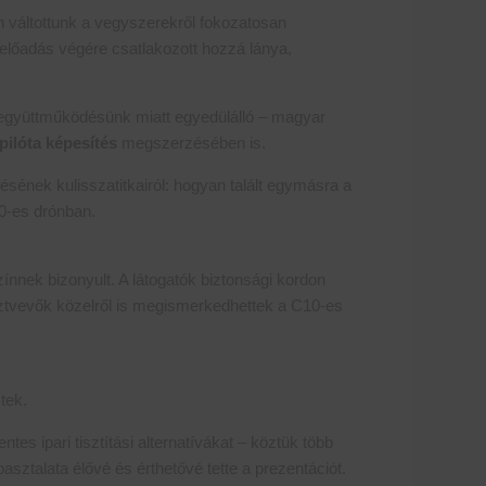
yan váltottunk a vegyszerekről fokozatosan
 előadás végére csatlakozott hozzá lánya,
 együttműködésünk miatt egyedülálló – magyar
pilóta képesítés
megszerzésében is.
ésének kulisszatitkairól: hogyan talált egymásra a
0-es drónban.
nnek bizonyult. A látogatók biztonsági kordon
résztvevők közelről is megismerkedhettek a C10-es
tek.
ntes ipari tisztítási alternatívákat – köztük több
pasztalata élővé és érthetővé tette a prezentációt.