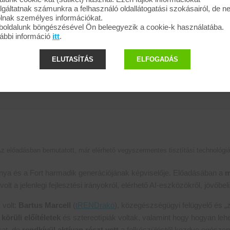
lgáltatnak számunkra a felhasználó oldallátogatási szokásairól, de 
olnak személyes információkat.
oldalunk böngészésével Ön beleegyezik a cookie-k használatába.
ábbi információ
itt
.
ELUTASÍTÁS
ELFOGADÁS
z előadásban bemutatott, már elérhető vegyszermentes tisztítási technológi
nya és a Fort harmadik generációjának képviselője. Előadásában a
m
lt a jelenlegi fejlesztési irányokról, elérhető AI-eszközökről, jövőbel
 volt:
Bartus Marcell
(
tRENDrakó
), közegészségügyi felügyelő és „zö
 körüli előítéletek
és sztereotípiák voltak, valamint hogy hogyan lehe
kat, de
rendkívül aktívan részt vett
a felkészüléstől kezdve egészen