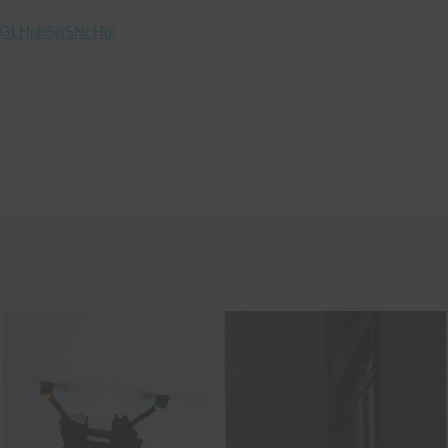
8HGLHpbSqSNcHgl