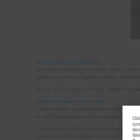
Az infrastruktúra előkészítése
Az indulás előtt minden szükséges eszközt, gépet és
gépek, porszívók, mosógépek, szárítók, adagolóre
Mire az első munkanap elérkezik, a teljes infrastruk
Felkészült csapat az első naptól
A sikeres indulás egyik legfontosabb feltétele a me
az ügyfél elvárásait és a kritikus területeket.
Old
szo
A munkavégzés előre meghatározott munkautasításo
tár
Web
kialakul az a stabil működési rend, amely hosszú tá