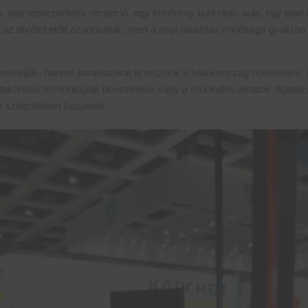
k, egy reprezentatív recepció, egy érzékeny burkolatú aula, egy ipari
z átvétel előtt azonosítjuk, mert a napi takarítás minősége gyakra
 értékeljük, hanem javaslatokat is teszünk a hatékonyság növelésére.
 takarítási technológiák bevezetése vagy a munkafolyamatok digitaliz
 szolgáltatást kapjanak.