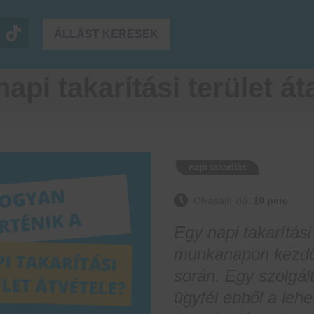
ÁLLÁST KERESEK
api takarítási terület át
napi takarítás
Olvasási idő:
10 perc
Egy napi takarítási
munkanapon kezdőd
során. Egy szolgált
ügyfél ebből a lehe