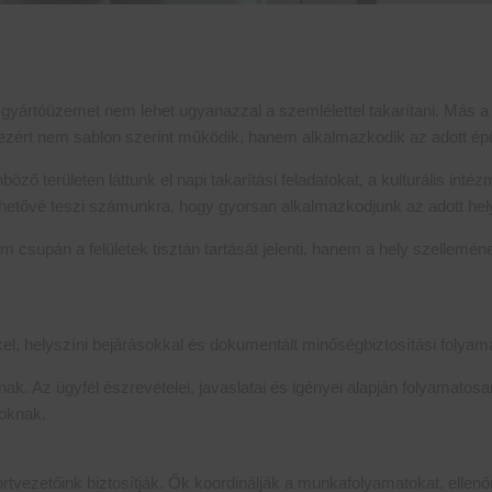
gyártóüzemet nem lehet ugyanazzal a szemlélettel takarítani. Más a
ezért nem sablon szerint működik, hanem alkalmazkodik az adott épü
ző területen láttunk el napi takarítási feladatokat, a kulturális in
 lehetővé teszi számunkra, hogy gyorsan alkalmazkodjunk az adott h
m csupán a felületek tisztán tartását jelenti, hanem a hely szellemé
el, helyszíni bejárásokkal és dokumentált minőségbiztosítási folya
snak. Az ügyfél észrevételei, javaslatai és igényei alapján folyamato
soknak.
vezetőink biztosítják. Ők koordinálják a munkafolyamatokat, ellenőrzi