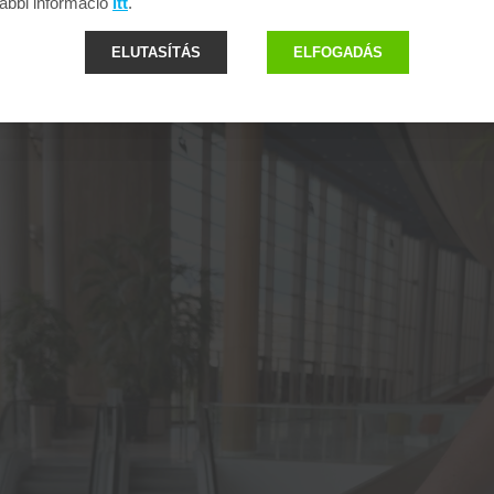
ábbi információ
itt
.
ELUTASÍTÁS
ELFOGADÁS