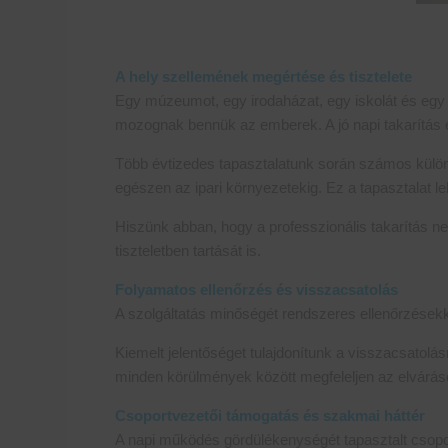
A hely szellemének megértése és tisztelete
Egy múzeumot, egy irodaházat, egy iskolát és egy 
mozognak bennük az emberek. A jó napi takarítás 
Több évtizedes tapasztalatunk során számos különbö
egészen az ipari környezetekig. Ez a tapasztalat
Hiszünk abban, hogy a professzionális takarítás ne
tiszteletben tartását is.
Folyamatos ellenőrzés és visszacsatolás
A szolgáltatás minőségét rendszeres ellenőrzésekk
Kiemelt jelentőséget tulajdonítunk a visszacsatolá
minden körülmények között megfeleljen az elvárá
Csoportvezetői támogatás és szakmai háttér
A napi működés gördülékenységét tapasztalt csoport