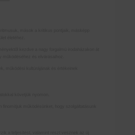
 ritmusuk, mások a kritikus pontjaik, másképp
let életéhez.
tézményektől kezdve a nagy forgalmú irodaházakon át
ely működéséhez és elvárásaihoz.
nek, működési kultúrájának és értékeinek
matokkal követjük nyomon.
san finomítjuk működésünket, hogy szolgáltatásunk
k a teljesítést, valamint részt vesznek az új