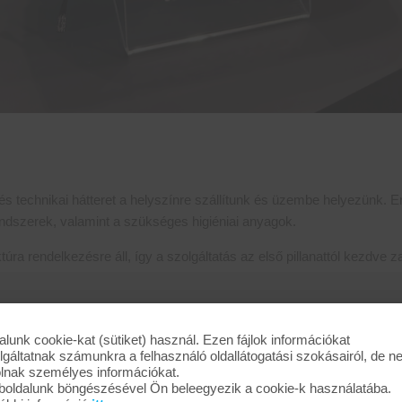
 technikai hátteret a helyszínre szállítunk és üzembe helyezünk. Enne
ndszerek, valamint a szükséges higiéniai anyagok.
túra rendelkezésre áll, így a szolgáltatás az első pillanattól kezdve 
gfelelően felkészített személyzet. Kollégáink már a szolgáltatás indul
alunk cookie-kat (sütiket) használ. Ezen fájlok információkat
lgáltatnak számunkra a felhasználó oldallátogatási szokásairól, de 
k, napi ellenőrző listák és minőségbiztosítási szempontok mentén
olnak személyes információkat.
oldalunk böngészésével Ön beleegyezik a cookie-k használatába.
von is biztosítja a szolgáltatás magas színvonalát.