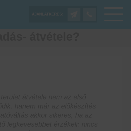
AJÁNLATKÉRÉS:
adás- átvétele?
 terület átvétele nem az első
ik, hanem már az előkészítés
atóváltás akkor sikeres, ha az
tő legkevesebbet érzékeli: nincs