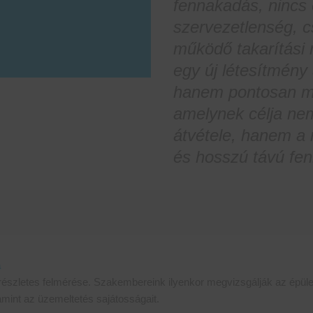
fennakadás, nincs 
szervezetlenség, c
működő takarítási 
egy új létesítmény
hanem pontosan meg
amelynek célja ne
átvétele, hanem a 
és hosszú távú fen
a
észletes felmérése. Szakembereink ilyenkor megvizsgálják az épület 
amint az üzemeltetés sajátosságait.