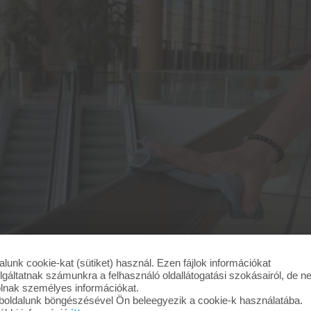
alunk cookie-kat (sütiket) használ. Ezen fájlok információkat
lgáltatnak számunkra a felhasználó oldallátogatási szokásairól, de 
olnak személyes információkat.
oldalunk böngészésével Ön beleegyezik a cookie-k használatába.