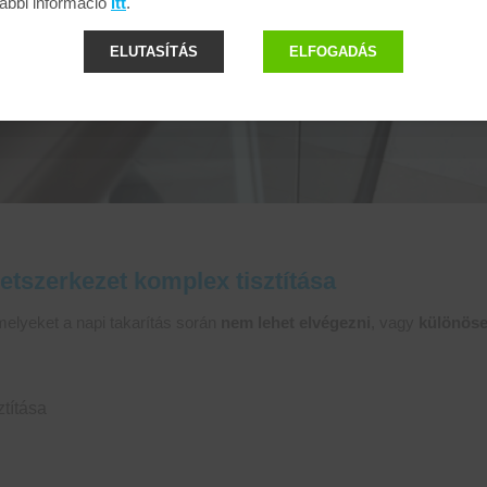
ábbi információ
itt
.
ELUTASÍTÁS
ELFOGADÁS
ületszerkezet komplex tisztítása
melyeket a napi takarítás során
nem lehet elvégezni
, vagy
különöse
ztítása