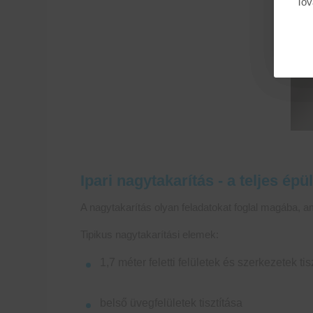
Tov
Ipari nagytakarítás - a teljes ép
A nagytakarítás olyan feladatokat foglal magába, a
Tipikus nagytakarítási elemek:
1,7 méter feletti felületek és szerkezetek tis
belső üvegfelületek tisztítása