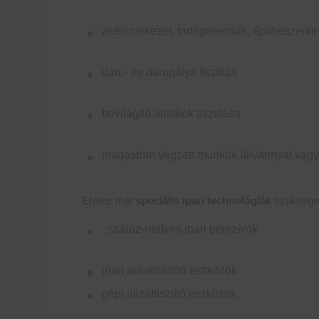
acélszerkezet, tartógerendák, épületszerke
daru- és darupálya tisztítás
bevilágító ablakok tisztítása
magasban végzett munkák állvánnyal vagy
Ehhez már
speciális ipari technológiák
szüksége
száraz-nedves ipari porszívók
ipari ablaktisztító eszközök
gépi aljzattisztító eszközök