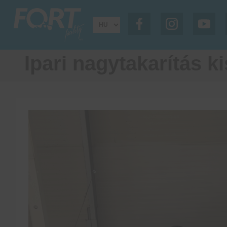
Ipari nagytakarítás k