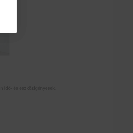
n idő- és eszközigényesek
.