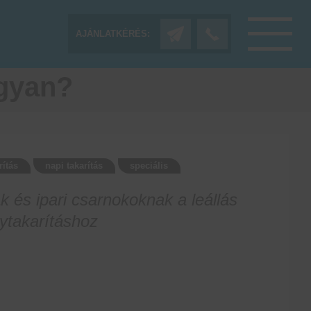
AJÁNLATKÉRÉS:
ogyan?
rítás
napi takarítás
speciális
 és ipari csarnokoknak a leállás
gytakarításhoz