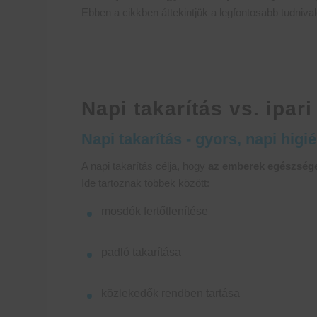
Ebben a cikkben áttekintjük a legfontosabb tudnivaló
Napi takarítás vs. ipar
Napi takarítás - gyors, napi higi
A napi takarítás célja, hogy
az emberek egészsége
Ide tartoznak többek között:
mosdók fertőtlenítése
padló takarítása
közlekedők rendben tartása