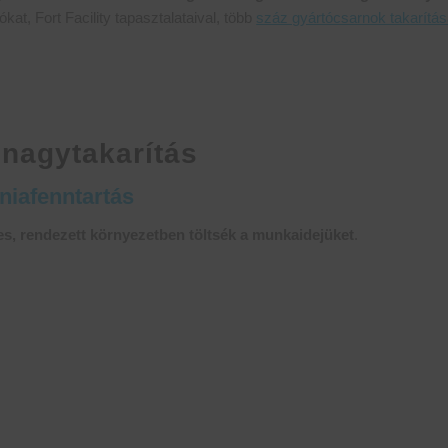
kat, Fort Facility tapasztalataival, több
száz gyártócsarnok takarítás
i nagytakarítás
éniafenntartás
s, rendezett környezetben töltsék a munkaidejüket
.