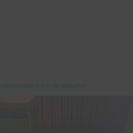
szemcseszórás, nyílt és zárt rendszerben