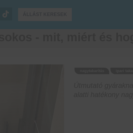
ÁLLÁST KERESEK
isokos - mit, miért és h
nagytakarítás
ipari taka
Útmutató gyáraknak
alatti hatékony na