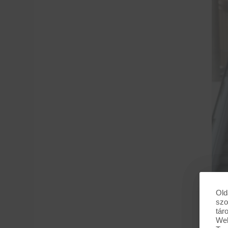
Old
szo
tár
Web