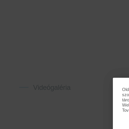
Videógaléria
Old
szo
tár
Web
Tov