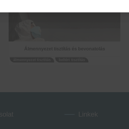
Álmennyezet tisztítás és bevonatolás
álmennyezet tisztítás
beltéri tisztítás
solat
Linkek