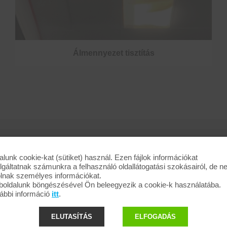
Álmennyezet tisztítás
alunk cookie-kat (sütiket) használ. Ezen fájlok információkat
lgáltatnak számunkra a felhasználó oldallátogatási szokásairól, de 
olnak személyes információkat.
oldalunk böngészésével Ön beleegyezik a cookie-k használatába.
ábbi információ
itt
.
ELUTASÍTÁS
ELFOGADÁS