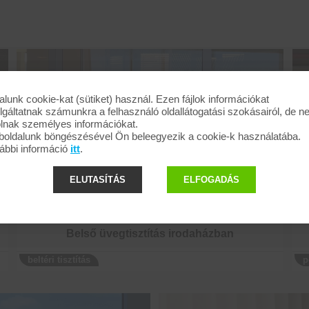
alunk cookie-kat (sütiket) használ. Ezen fájlok információkat
lgáltatnak számunkra a felhasználó oldallátogatási szokásairól, de 
olnak személyes információkat.
oldalunk böngészésével Ön beleegyezik a cookie-k használatába.
ábbi információ
itt
.
ELUTASÍTÁS
ELFOGADÁS
Belső üvegtisztítás irodaházban
beltéri tisztítás
p