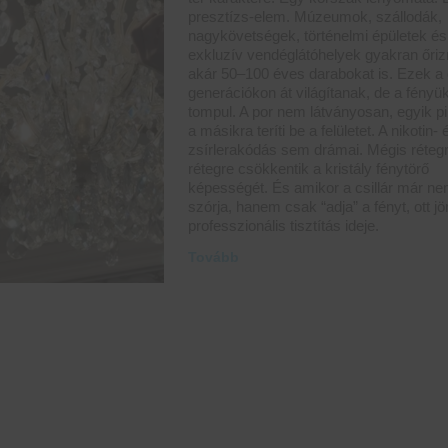
presztízs-elem. Múzeumok, szállodák,
nagykövetségek, történelmi épületek és
exkluzív vendéglátóhelyek gyakran őri
akár 50–100 éves darabokat is. Ezek a c
generációkon át világítanak, de a fényük
tompul. A por nem látványosan, egyik pil
a másikra teríti be a felületet. A nikotin- 
zsírlerakódás sem drámai. Mégis rétegr
rétegre csökkentik a kristály fénytörő
képességét. És amikor a csillár már n
szórja, hanem csak “adja” a fényt, ott jö
professzionális tisztítás ideje.
Tovább