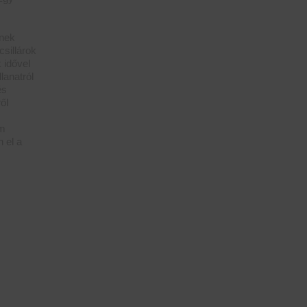
znek
sillárok
 idővel
lanatról
és
ől
em
n el a