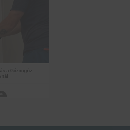
tás a Gézengúz
ynál
ás