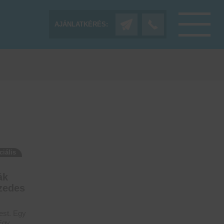
AJÁNLATKÉRÉS:
ciális
ák
izedes
test. Egy
Egy