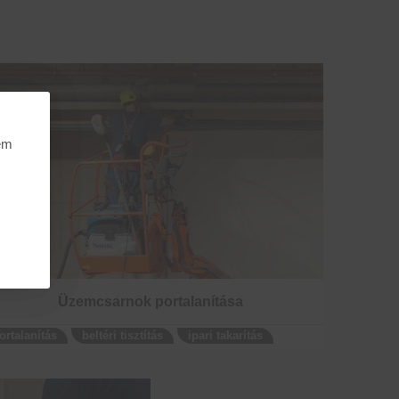
nem
Üzemcsarnok portalanítása
ortalanítás
beltéri tisztítás
ipari takarítás