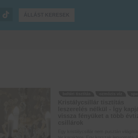
ÁLLÁST KERESEK
beltéri tisztítás
ozmózis víz
spe
Kristálycsillár tisztítás
leszerelés nélkül - Így kapj
vissza fényüket a több évt
csillárok
Egy kristálycsillár nem pusztán világító
tér karaktere. Egy korszak lenyomata. 