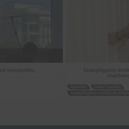
ső üvegtisztítás
Szalagfüggöny tisztí
Alapítván
speciális
beltéri tisztítás
szalagfüggöny tisztítás és felújít