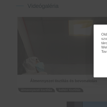
Videógaléria
Old
szo
tár
Web
Tov
Álmennyezet tisztítás és bevonatolás
álmennyezet tisztítás
beltéri tisztítás