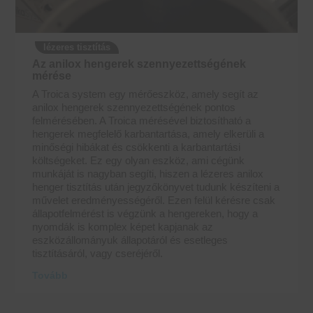
lézeres tisztítás
Az anilox hengerek szennyezettségének
mérése
A Troica system egy mérőeszköz, amely segít az
anilox hengerek szennyezettségének pontos
felmérésében. A Troica mérésével biztosítható a
hengerek megfelelő karbantartása, amely elkerüli a
minőségi hibákat és csökkenti a karbantartási
költségeket. Ez egy olyan eszköz, ami cégünk
munkáját is nagyban segíti, hiszen a lézeres anilox
henger tisztítás után jegyzőkönyvet tudunk készíteni a
művelet eredményességéről. Ezen felül kérésre csak
állapotfelmérést is végzünk a hengereken, hogy a
nyomdák is komplex képet kapjanak az
eszközállományuk állapotáról és esetleges
tisztításáról, vagy cseréjéről.
Tovább