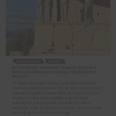
lézeres tisztítás
speciális
Az Akropolisz Kariatidái: Hogyan Segített a
lézeres tisztítás megóvni egy világörökségi
kincset?
Az athéni Akropolisz a világ egyik legismertebb és
legikonikusabb műemléke. Ezt az ókori mesterművet
naponta látogatják turisták (talán aki éppen most ezt
olvassa is), akik megcsodálják a demokrácia
bölcsőjének monumentális nyomait. Közülük a
kariatidák, ezek az elegáns nőalakok, már évezredek
óta őrzik az Erechteion templomát.