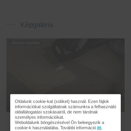
Képgaléria
lézeres tisztítás
Oldalunk cookie-kat (sütiket) használ. Ezen fájlok
információkat szolgáltatnak számunkra a felhasználó
oldallátogatási szokásairól, de nem tárolnak
személyes információkat.
Lézeres tisztítás
Weboldalunk böngészésével Ön beleegyezik a
cookie-k használatába. További információ
itt
.