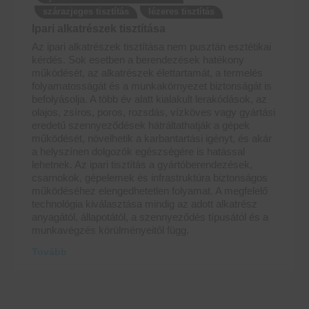
szárazjeges tisztítás
lézeres tisztítás
Ipari alkatrészek tisztítása
Az ipari alkatrészek tisztítása nem pusztán esztétikai
kérdés. Sok esetben a berendezések hatékony
működését, az alkatrészek élettartamát, a termelés
folyamatosságát és a munkakörnyezet biztonságát is
befolyásolja. A több év alatt kialakult lerakódások, az
olajos, zsíros, poros, rozsdás, vízköves vagy gyártási
eredetű szennyeződések hátráltathatják a gépek
működését, növelhetik a karbantartási igényt, és akár
a helyszínen dolgozók egészségére is hatással
lehetnek. Az ipari tisztítás a gyártóberendezések,
csarnokok, gépelemek és infrastruktúra biztonságos
működéséhez elengedhetetlen folyamat. A megfelelő
technológia kiválasztása mindig az adott alkatrész
anyagától, állapotától, a szennyeződés típusától és a
munkavégzés körülményeitől függ.
Tovább