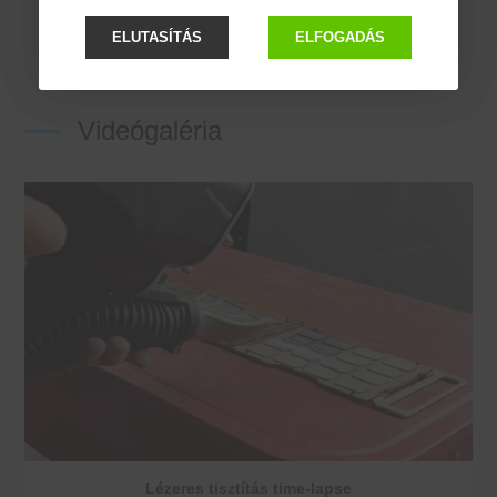
ELUTASÍTÁS
ELFOGADÁS
Videógaléria
Lézeres tisztítás time-lapse